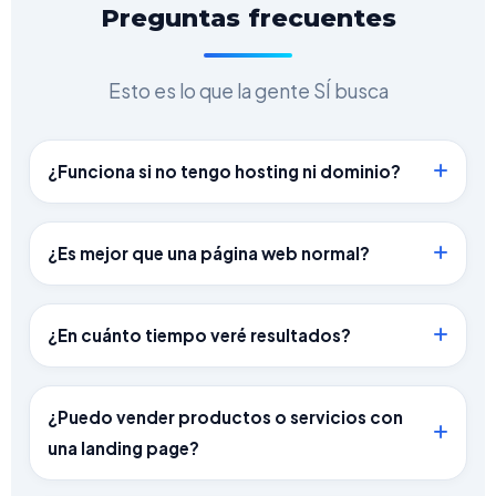
Preguntas frecuentes
Esto es lo que la gente SÍ busca
¿Funciona si no tengo hosting ni dominio?
¡Sí! Nosotros nos encargamos de toda la
parte técnica para que tú solo te
¿Es mejor que una página web normal?
preocupes por atender clientes. Incluye
Para vender un producto o servicio
hosting y dominio.
específico, SÍ. Las webs normales
¿En cuánto tiempo veré resultados?
distraen al usuario con menús y
Desde el momento en que lanzamos y
opciones; la landing page CONVIERTE
empiezas a promocionarla, los clientes
¿Puedo vender productos o servicios con
con un solo objetivo.
empezarán a llegar a tu WhatsApp.
una landing page?
Resultados desde el día 1.
Sí. Las landing pages están diseñadas