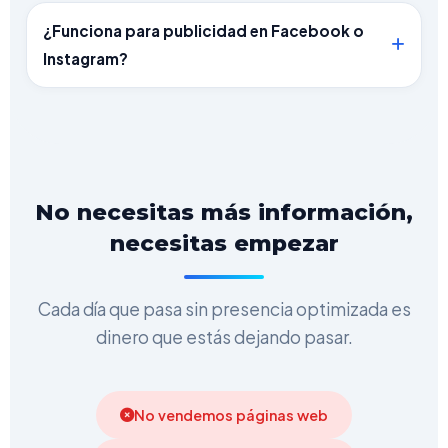
justamente para eso: vender productos,
¿Funciona para publicidad en Facebook o
servicios o captar clientes potenciales.
Instagram?
Funciona para todo.
Sí. De hecho, es donde mejor funcionan
porque convierten el tráfico pagado de
manera mucho más efectiva que una
web tradicional.
No necesitas más información,
necesitas empezar
Cada día que pasa sin presencia optimizada es
dinero que estás dejando pasar.
No vendemos páginas web