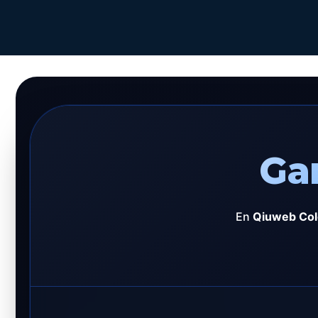
Ga
En
Qiuweb Co