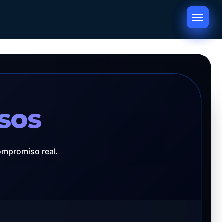
sos
ompromiso real.