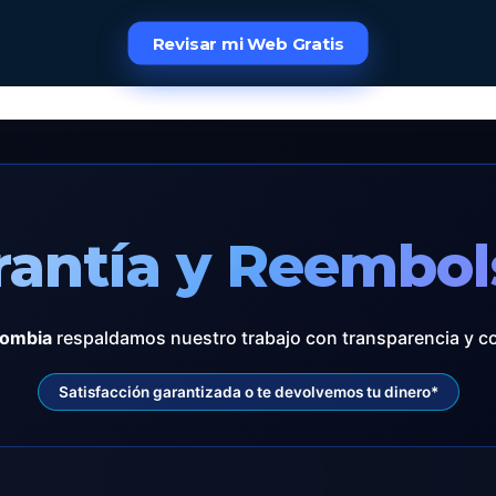
Revisar mi Web Gratis
Revisar mi Web Gratis
Revisar mi Web Gratis
rantía y Reembol
lombia
respaldamos nuestro trabajo con transparencia y c
Satisfacción garantizada o te devolvemos tu dinero*