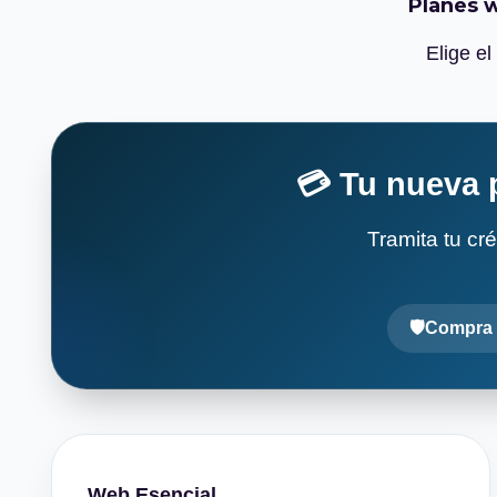
Planes w
Elige el
💳 Tu nueva 
Tramita tu cr
Compra 
Web Esencial