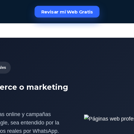
Revisar mi Web Gratis
Revisar mi Web Gratis
Revisar mi Web Gratis
ales
erce o marketing
as online y campañas
le, sea entendido por la
ectos reales por WhatsApp.